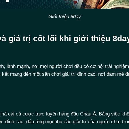
Giới thiệu 8day
giá trị cốt lõi khi giới thiệu 8da
, lành mạnh, nơi mọi người chơi đều có cơ hội trải nghiệm
 kết mang đến một sân chơi giải trí đỉnh cao, nơi đam mê 
 nhà cái cá cược trực tuyến hàng đầu Châu Á. Bằng việc kh
 đỉnh cao, đáp ứng mọi nhu cầu giải trí của người chơi tron