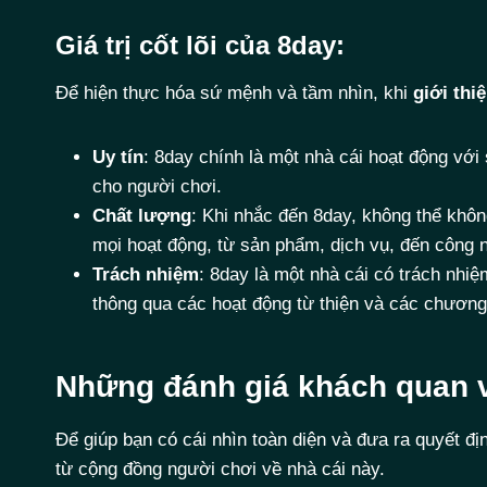
Giá trị cốt lõi của 8day:
Để hiện thực hóa sứ mệnh và tầm nhìn, khi
giới thi
Uy tín
: 8day chính là một nhà cái hoạt động với
cho người chơi.
Chất lượng
: Khi nhắc đến 8day, không thể khôn
mọi hoạt động, từ sản phẩm, dịch vụ, đến công 
Trách nhiệm
: 8day là một nhà cái có trách nhiệ
thông qua các hoạt động từ thiện và các chương 
Những đánh giá khách quan về
Để giúp bạn có cái nhìn toàn diện và đưa ra quyết đ
từ cộng đồng người chơi về nhà cái này.