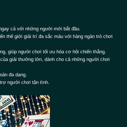
, ngay cả với những người mới bắt đầu.
 thế giới giải trí đa sắc màu với hàng ngàn trò chơi
ng, giúp người chơi tối ưu hóa cơ hội chiến thắng.
ị của giải thưởng lớn, dành cho cả những người chơi
toán đa dạng.
trợ người chơi tận tình.