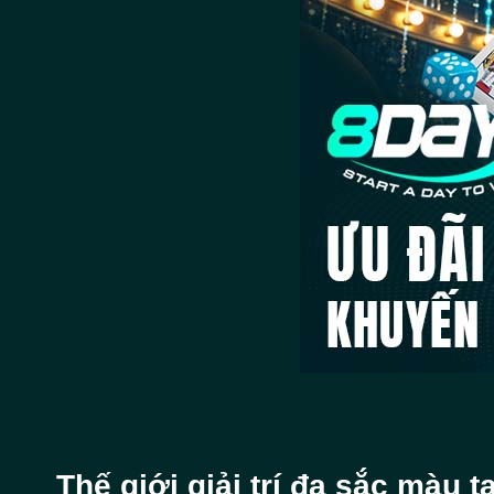
Thế giới giải trí đa sắc màu t