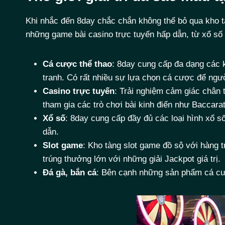
Khi nhắc đến 8day
chắc chắn không thể bỏ qua kho t
những game bài casino trực tuyến hấp dẫn, từ xổ số 
Cá cược thể thao
: 8day cung cấp đa dạng các k
tranh. Có rất nhiều sự lựa chọn cá cược để ngư
Casino trực tuyến
: Trải nghiệm cảm giác chân 
tham gia các trò chơi bài kinh điển như Baccarat
Xổ số
: 8day cung cấp đầy đủ các loại hình xổ số
dẫn.
Slot game
: Kho tàng slot game đồ sộ với hàng t
trúng thưởng lớn với những giải Jackpot giá trị.
Đá gà, bắn cá
: Bên cạnh những sản phẩm cá cượ