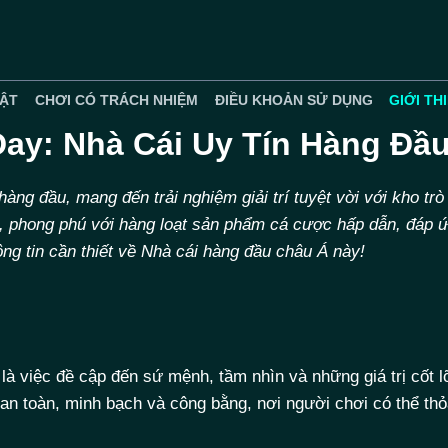
MẬT
CHƠI CÓ TRÁCH NHIỆM
ĐIỀU KHOẢN SỬ DỤNG
GIỚI TH
Day: Nhà Cái Uy Tín Hàng Đầ
àng đầu, mang đến trải nghiệm giải trí tuyệt vời với kho trò
, phong phú với hàng loạt sản phẩm cá cược hấp dẫn, đáp ứ
g tin cần thiết về Nhà cái hàng đầu châu Á này!
là việc đề cập đến sứ mệnh, tầm nhìn và những giá trị cốt l
an toàn, minh bạch và công bằng, nơi người chơi có thể th