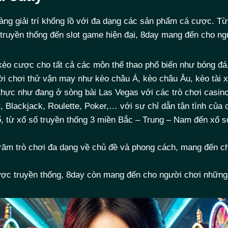
àng giải trí khổng lồ với đa dạng các sản phẩm cá cược. Từ
truyền thống đến slot game hiện đại, 8day mang đến cho ngườ
èo cược cho tất cả các môn thể thao phổ biến như bóng đá,
ời chơi thử vận may như kèo châu Á, kèo châu Âu, kèo tài
thực như đang ở sòng bài Las Vegas với các trò chơi casino
, Blackjack, Roulette, Poker,… với sự chỉ dẫn tận tình của 
, từ xổ số truyền thống 3 miền Bắc – Trung – Nam đến xổ số 
răm trò chơi đa dạng về chủ đề và phong cách, mang đến cho
c truyền thống, 8day còn mang đến cho người chơi những t