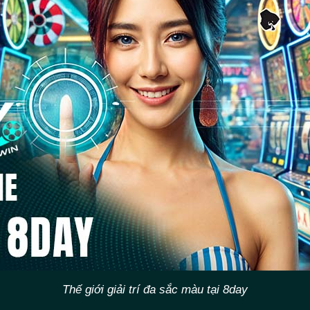
Thế giới giải trí đa sắc màu tại 8day